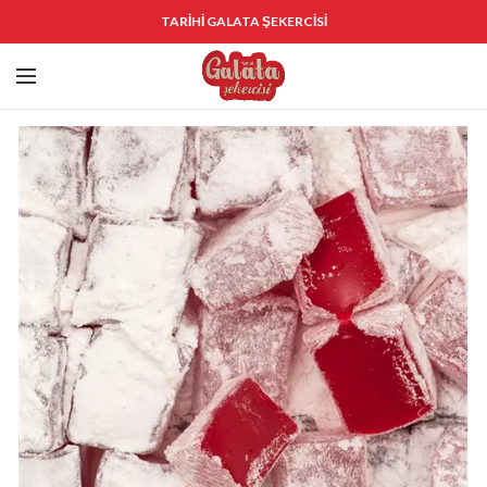
TARİHİ GALATA ŞEKERCİSİ