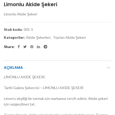
Limonlu Akide Şekeri
Limonlu Akide Şekeri
Stok kodu:
001-5
Kategoriler:
Akide Şekerleri
,
Toptan Akide Şekeri
Share
AÇIKLAMA
LİMONLU AKİDE ŞEKERİ;
Tarihi Galata Şekercisi – LİMONLU AKİDE ŞEKERİ
Limon’u ekşiliği ile tatmak için markamızı tercih ediniz. Akide şekeri
için vazgeçilmez tat.
Toptan limonlu akide şekeri siparişi vermek için bizi arayın. Toptan