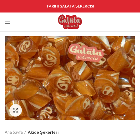
TARİHİ GALATA ŞEKERCİSİ
Click to enlarge
Ana Sayfa
Akide Şekerleri