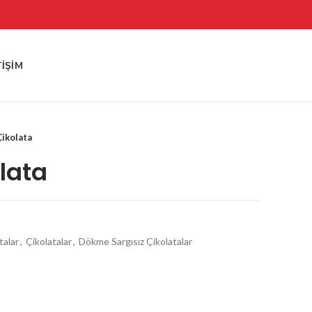
TIŞIM
ikolata
lata
talar
,
Çikolatalar
,
Dökme Sargısız Çikolatalar