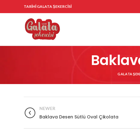
TARİHİ GALATA ŞEKERCİSİ
Baklav
GALATA ŞEK
NEWER
Baklava Desen Sütlü Oval Çikolata