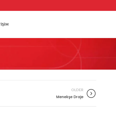
TIŞIM
OLDER
Menekşe Draje