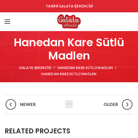
TARİHİ GALATA ŞEKERCİSİ
Hanedan Kare Sütlü
Madlen
GALATA ŞEKERCISI
HANEDAN KARE SÜTLÜ MADLEN
HANEDAN KARE SÜTLÜ MADLEN
NEWER
OLDER
RELATED PROJECTS