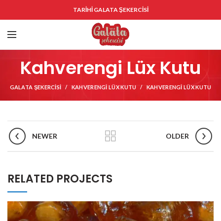
TARİHİ GALATA ŞEKERCİSİ
Kahverengi Lüx Kutu
GALATA ŞEKERCISI
KAHVERENGI LÜX KUTU
KAHVERENGI LÜX KUTU
NEWER
OLDER
RELATED PROJECTS