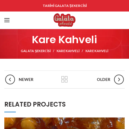
TARİHİ GALATA ŞEKERCİSİ
Kare Kahveli
GALATA ŞEKERCISI
KARE KAHVELI
KARE KAHVELI
NEWER
OLDER
RELATED PROJECTS