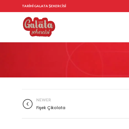
TARİHİ GALATA ŞEKERCİSİ
NEWER
Fişek Çikolata