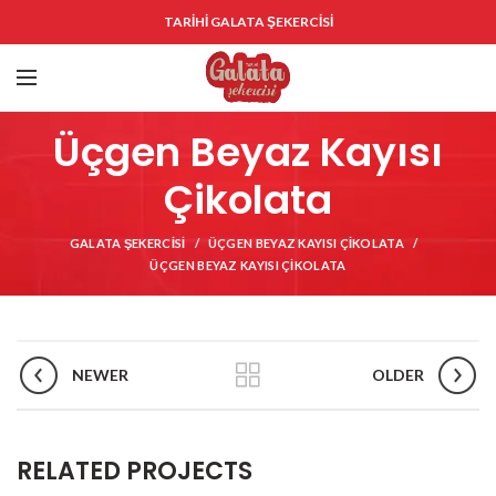
TARİHİ GALATA ŞEKERCİSİ
Üçgen Beyaz Kayısı
Çikolata
GALATA ŞEKERCISI
ÜÇGEN BEYAZ KAYISI ÇIKOLATA
ÜÇGEN BEYAZ KAYISI ÇIKOLATA
NEWER
OLDER
RELATED PROJECTS